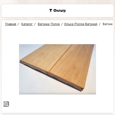
Фильтр
Главная
/
Каталог
/
Вагонка, Полок
/
Ольха (Полок,Вагонка)
/
Вагонка