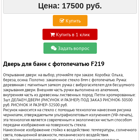
Цена:
17500 руб.
Купить
Купить в 1 клик
Задать вопрос
Дверь для бани с фотопечатью F219
Открывание двери: на выбор, уточняйте при заказе. Коробка: Ольха,
береза, осина. Полотно: закаленное стекло 8мм c фотопечатью. Ручка:
деревянная с магнитным замком. ручка с виброгасителем для бесшумного
закрывания двери. Внешняя часть ручки выполнена из алюминия,
внутренняя часть из древесины лиственных пород. Петли хромированные:
3шт. ДЕЛАЕМ ДВЕРИ (РИСУНОК И РАЗМЕР) ПОД ЗАКАЗ РИСУНОК-30500
руб. РИСУНОК И РАЗМЕР-32500 руб.
Рисунок наносится на стекло с помощью технологии нанесения рисунка
чернилами, отверждаемыми ультрафиолетовым излучением (УФ-печать),
эта технология является современным и экологически чистым способом
передачи изображения на поверхность стекла.
Нанесённое изображение стойко к воздействию: температуры, солнечного
света, повышенной влажности, механического воздействия.
УФ-печать позволяет наносить рисунок с сохранением исходных