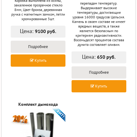
Коробка выполнена из осины,
перепадам температур.
закаленное прозрачное стекло
Выдерживает высокие
8мм, Цвет бронза, деревянная
температуры, достигающие
ручка с магнитным замком, петли
уровня 16000 градусов Цельсия.
хромированные 3шт.
Камень в своем составе не имеет
вредных веществ, а также
Цена:
9100 руб.
является безопасным по
критериям радиоактивности.
Восемьдесят процентов состава
дунита составляет оливин.
Подробнее
Цена:
650 руб.
Купить
Подробнее
Купить
Комплект дымохода