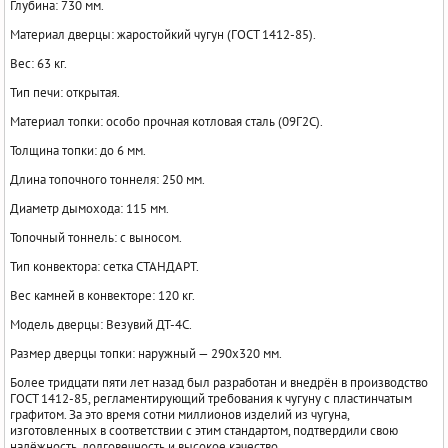
Глубина: 730 мм.
Материал дверцы: жаростойкий чугун (ГОСТ 1412-85).
Вес: 63 кг.
Тип печи: открытая.
Материал топки: особо прочная котловая сталь (09Г2С).
Толщина топки: до 6 мм.
Длина топочного тоннеля: 250 мм.
Диаметр дымохода: 115 мм.
Топочный тоннель: с выносом.
Тип конвектора: сетка СТАНДАРТ.
Вес камней в конвекторе: 120 кг.
Модель дверцы: Везувий ДТ-4С.
Размер дверцы топки: наружный — 290х320 мм.
Более тридцати пяти лет назад был разработан и внедрён в производство
ГОСТ 1412-85, регламентирующий требования к чугуну с пластинчатым
графитом. За это время сотни миллионов изделий из чугуна,
изготовленных в соответствии с этим стандартом, подтвердили свою
надёжность, долговечность и высокое качество.