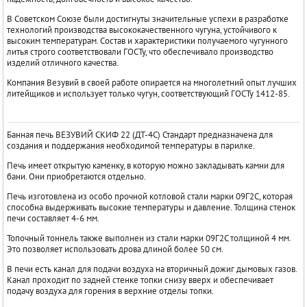
В Советском Союзе были достигнуты значительные успехи в разработке
технологий производства высококачественного чугуна, устойчивого к
высоким температурам. Состав и характеристики получаемого чугунного
литья строго соответствовали ГОСТу, что обеспечивало производство
изделий отличного качества.
Компания Везувий в своей работе опирается на многолетний опыт лучших
литейщиков и использует только чугун, соответствующий ГОСТу 1412-85.
Банная печь ВЕЗУВИЙ СКИФ 22 (ДТ-4С) Стандарт предназначена для
создания и поддержания необходимой температуры в парилке.
Печь имеет открытую каменку, в которую можно закладывать камни для
бани. Они приобретаются отдельно.
Печь изготовлена из особо прочной котловой стали марки 09Г2С, которая
способна выдерживать высокие температуры и давление. Толщина стенок
печи составляет 4-6 мм.
Топочный тоннель также выполнен из стали марки 09Г2С толщиной 4 мм.
Это позволяет использовать дрова длиной более 50 см.
В печи есть канал для подачи воздуха на вторичный дожиг дымовых газов.
Канал проходит по задней стенке топки снизу вверх и обеспечивает
подачу воздуха для горения в верхние отделы топки.