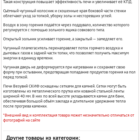
Такая конструкция повышает эффективность печи и увеличивает её КПД.
Съёмный чугунный колосник и скошенные края боковой части стенки
облегчают уход за топкой, уборку золы и несгоревших углей.
Воздух в зону горения подаётся через поддувало, количество которого
регулируется с помощью зольного ящика совкового типа.
Открытый зольник усиливает горение, а закрытый — замедляет его.
Чугунный пламегаситель перенаправляет поток горячего воздуха и
дымовых газов к задней части топки, что позволяет получить максимум
энергии в единицу времени.
Чугунная дверь не деформируется при нагревании и сохраняет свою
форму при остывании, предотвращая попадание продуктов горения на пол
перед топкой.
Печи Везувий СКИФ оснащены сетками для камней. Сетки могут быть
изготовлены из металлического прутка или кованой стальной ленты
шириной 40 мм. В них по всей высоте укладываются камни для бани,
обеспечивая большой объём заклада и длительное удержание тепла
после прогрева каменки.
*Внешний вид и комплектация товара может незначительно отличаться от
фотографий на сайте
Другие товары из категории: