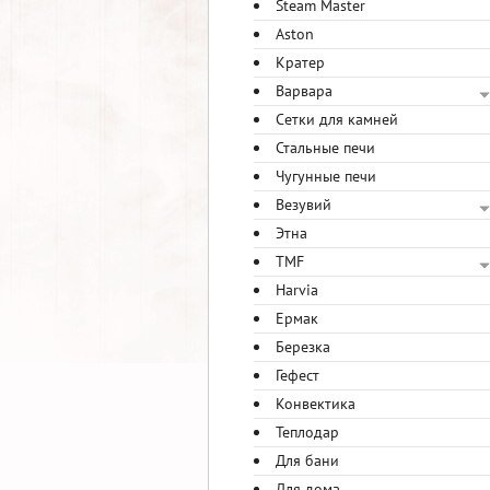
Steam Master
Aston
Кратер
Варвара
Сетки для камней
Стальные печи
Чугунные печи
Везувий
Этна
TMF
Harvia
Ермак
Березка
Гефест
Конвектика
Теплодар
Для бани
Для дома