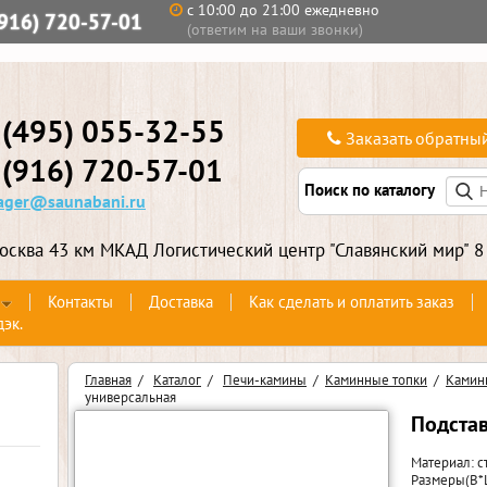
с 10:00 до 21:00 ежедневно
(916) 720-57-01
(ответим на ваши звонки)
 (495) 055-32-55
Заказать обратны
 (916) 720-57-01
Поиск по каталогу
ger@saunabani.ru
осква 43 км МКАД Логистический центр "Славянский мир" 8
Контакты
Доставка
Как сделать и оплатить заказ
дэк.
Главная
/
Каталог
/
Печи-камины
/
Каминные топки
/
Камин
универсальная
Подстав
Материал: с
Размеры(В*Ш