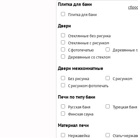
Плитка для бани
сброс
Плитка для бани
Двери
Стеклянные без рисунка
Стеклянные с рисунком
С фотопечатью
Деревянные г
Деревянные со стеклом
Двери межкомнатные
Без рисунка
С рисунком
С рисунком фотопечать
Печи по типу бани
Русская баня
Турецкая баня
Финская сауна
Материал печи
Нержавейка
Сталь+нержав