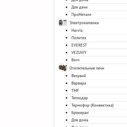
Для дачи
ПроМеталл
Электрокаменки
Harvia
Политех
EVEREST
VEZUVIY
Born
Отопительные печи
Везувий
Варвара
TMF
Теплодар
Термофор (Конвектика)
Бренеран
Для дома