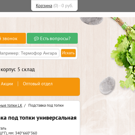
Корзина
(
0
) -
0
руб.
й звонок
Есть вопросы?
 корпус 5 склад
Акции
Оптовый отдел
ные топки LK
/
Подставка под топки
ка под топки универсальная
таль
*Г), мм: 340*660*360