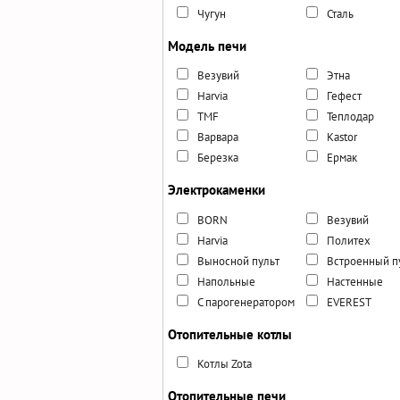
Чугун
Сталь
Модель печи
Везувий
Этна
Harvia
Гефест
TMF
Теплодар
Варвара
Kastor
Березка
Ермак
Электрокаменки
BORN
Везувий
Harvia
Политех
Выносной пульт
Встроенный п
Напольные
Настенные
С парогенератором
EVEREST
Отопительные котлы
Котлы Zota
Отопительные печи