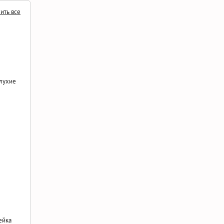
ить все
лухие
ейка