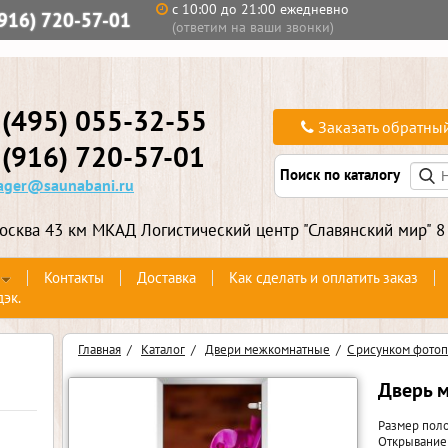
с 10:00 до 21:00 ежедневно
(916) 720-57-01
(ответим на ваши звонки)
 (495) 055-32-55
Заказать обратны
 (916) 720-57-01
Поиск по каталогу
ger@saunabani.ru
осква 43 км МКАД Логистический центр "Славянский мир" 8
Контакты
Доставка
Как сделать и оплатить заказ
дэк.
Главная
/
Каталог
/
Двери межкомнатные
/
С рисунком фотоп
Дверь 
Размер поло
Открывание 