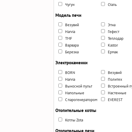
Чугун
Сталь
Модель печи
Везувий
Этна
Harvia
Гефест
TMF
Теплодар
Варвара
Kastor
Березка
Ермак
Электрокаменки
BORN
Везувий
Harvia
Политех
Выносной пульт
Встроенный п
Напольные
Настенные
С парогенератором
EVEREST
Отопительные котлы
Котлы Zota
Отопительные печи