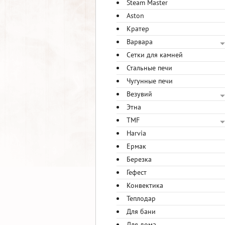
Steam Master
Aston
Кратер
Варвара
Сетки для камней
Стальные печи
Чугунные печи
Везувий
Этна
TMF
Harvia
Ермак
Березка
Гефест
Конвектика
Теплодар
Для бани
Для дома