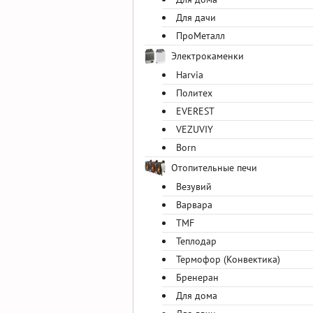
Для дачи
ПроМеталл
Электрокаменки
Harvia
Политех
EVEREST
VEZUVIY
Born
Отопительные печи
Везувий
Варвара
TMF
Теплодар
Термофор (Конвектика)
Бренеран
Для дома