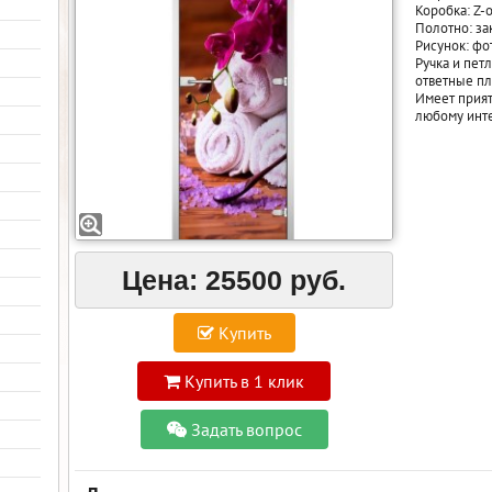
Коробка: Z-
Полотно: за
Рисунок: фо
Ручка и петл
ответные п
Имеет прият
любому инте
Цена:
25500 руб.
Купить
Купить в 1 клик
Задать вопрос