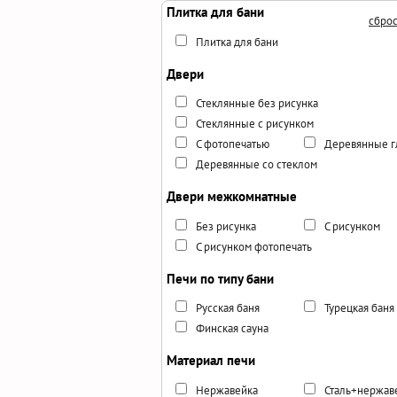
Плитка для бани
сброс
Плитка для бани
Двери
Стеклянные без рисунка
Стеклянные с рисунком
С фотопечатью
Деревянные г
Деревянные со стеклом
Двери межкомнатные
Без рисунка
С рисунком
С рисунком фотопечать
Печи по типу бани
Русская баня
Турецкая баня
Финская сауна
Материал печи
Нержавейка
Сталь+нержав