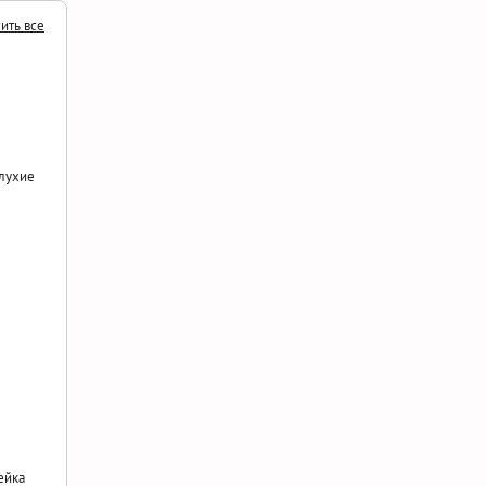
ить все
лухие
ейка