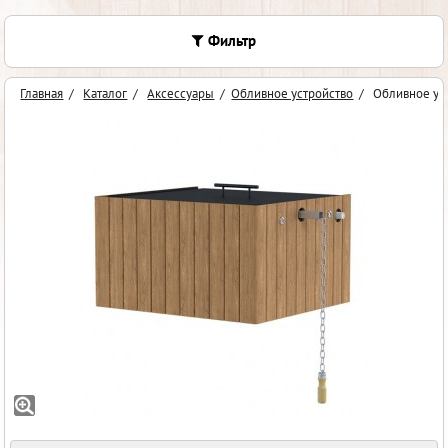
Фильтр
Главная
/
Каталог
/
Аксессуары
/
Обливное устройство
/
Обливное ус