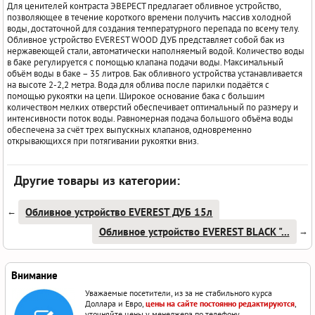
Для ценителей контраста ЭВЕРЕСТ предлагает обливное устройство,
позволяющее в течение короткого времени получить массив холодной
воды, достаточной для создания температурного перепада по всему телу.
Обливное устройство EVEREST WOOD ДУБ представляет собой бак из
нержавеющей стали, автоматически наполняемый водой. Количество воды
в баке регулируется с помощью клапана подачи воды. Максимальный
объём воды в баке – 35 литров. Бак обливного устройства устанавливается
на высоте 2-2,2 метра. Вода для облива после парилки подаётся с
помощью рукоятки на цепи. Широкое основание бака с большим
количеством мелких отверстий обеспечивает оптимальный по размеру и
интенсивности поток воды. Равномерная подача большого объёма воды
обеспечена за счёт трех выпускных клапанов, одновременно
открывающихся при потягивании рукоятки вниз.
Другие товары из категории:
Обливное устройство EVEREST ДУБ 15л
←
Обливное устройство EVEREST BLACK "...
→
Внимание
Уважаемые посетители, из за не стабильного курса
Доллара и Евро,
цены на сайте постоянно редактируются
,
уточняйте цены у менеджера по телефону.