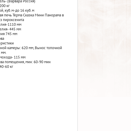
ль- (Варвара Россия)
200 кг
й, куб.м-до 16 куб.м
ая печь Терма Сказка Мини Панорама в
з пироксенита
елия-1110 мм
елия- 445 мм
лия 745 мм
ова
еристики
ной камеры: 620 мм, Вынос топочной
 мм.
мохода- 115 мм
ва помещения, мин: 60-90 мин
40-60 кг