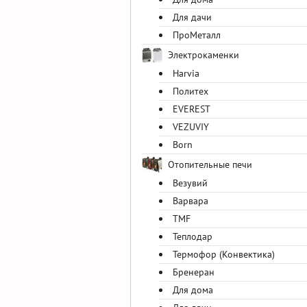
Для дачи
ПроМеталл
Электрокаменки
Harvia
Политех
EVEREST
VEZUVIY
Born
Отопительные печи
Везувий
Варвара
TMF
Теплодар
Термофор (Конвектика)
Бренеран
Для дома