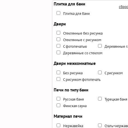
Плитка для бани
сброс
Плитка для бани
Двери
Стеклянные без рисунка
Стеклянные с рисунком
С фотопечатью
Деревянные г
Деревянные со стеклом
Двери межкомнатные
Без рисунка
С рисунком
С рисунком фотопечать
Печи по типу бани
Русская баня
Турецкая баня
Финская сауна
Материал печи
Нержавейка
Сталь+нержав