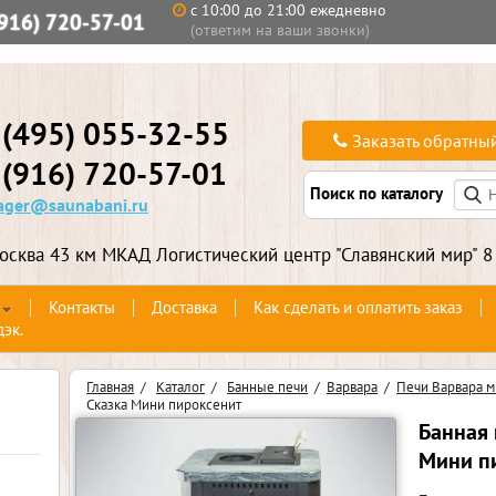
с 10:00 до 21:00 ежедневно
(916) 720-57-01
(ответим на ваши звонки)
 (495) 055-32-55
Заказать обратны
 (916) 720-57-01
Поиск по каталогу
ger@saunabani.ru
осква 43 км МКАД Логистический центр "Славянский мир" 8
Контакты
Доставка
Как сделать и оплатить заказ
дэк.
Главная
/
Каталог
/
Банные печи
/
Варвара
/
Печи Варвара ми
Сказка Мини пироксенит
Банная 
Мини п