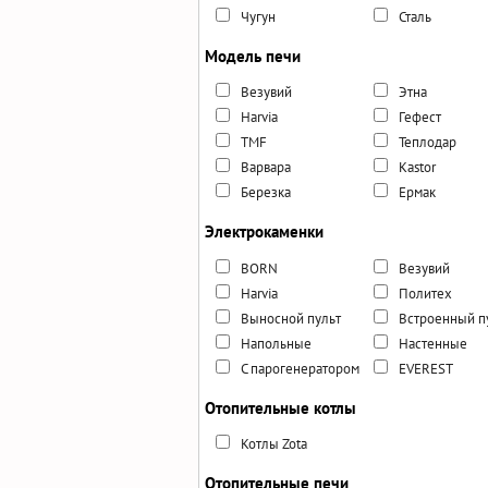
Чугун
Сталь
Модель печи
Везувий
Этна
Harvia
Гефест
TMF
Теплодар
Варвара
Kastor
Березка
Ермак
Электрокаменки
BORN
Везувий
Harvia
Политех
Выносной пульт
Встроенный п
Напольные
Настенные
С парогенератором
EVEREST
Отопительные котлы
Котлы Zota
Отопительные печи