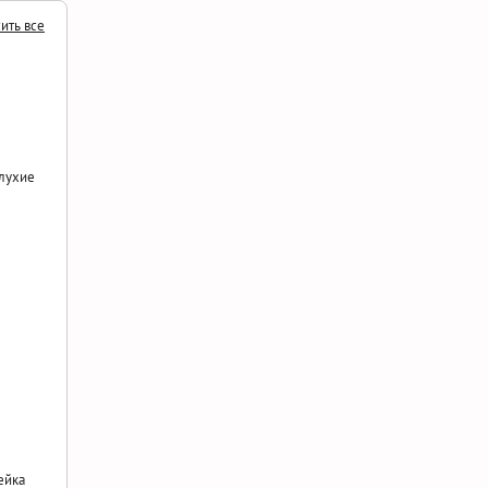
ить все
лухие
ейка