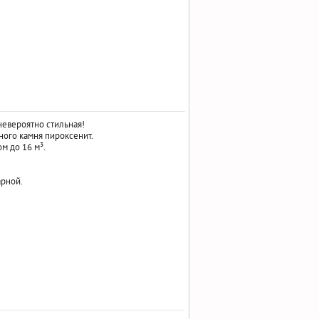
невероятно стильная!
ного камня пироксенит.
м до 16 м³.
арной.