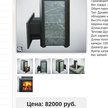
Производите
Вес товара -
Объем парно
Тип- Дровян
облицовке и
Высота изд
Ширина изд
Длина изде
Топливо:Др
Доп. характ
Длина топоч
камеры: 180
Диаметр ды
Время нагре
Вес камней 
Цена:
82000 руб.