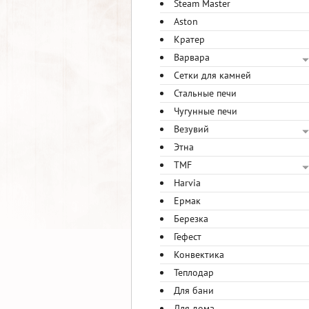
Steam Master
Aston
Кратер
Варвара
Сетки для камней
Стальные печи
Чугунные печи
Везувий
Этна
TMF
Harvia
Ермак
Березка
Гефест
Конвектика
Теплодар
Для бани
Для дома