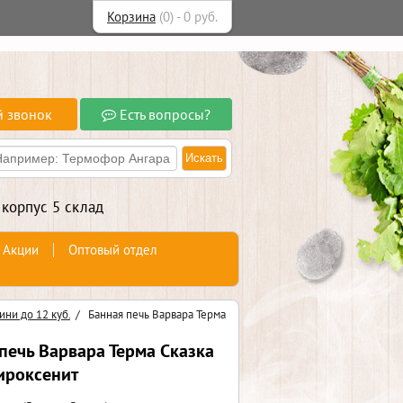
Корзина
(
0
) -
0
руб.
й звонок
Есть вопросы?
 корпус 5 склад
Акции
Оптовый отдел
ни до 12 куб.
/
Банная печь Варвара Терма
печь Варвара Терма Сказка
ироксенит