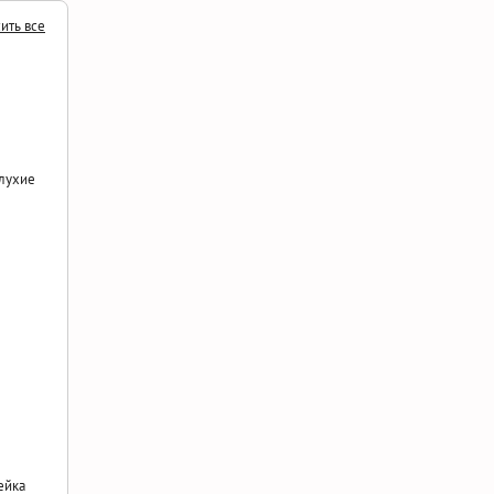
ить все
лухие
ейка