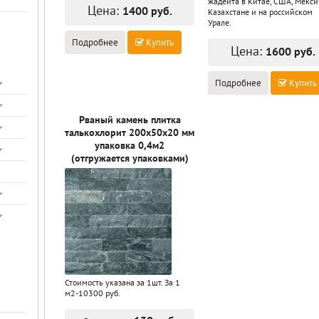
жадеита в Китае, США, Мекси
Цена:
1400 руб.
Казахстане и на российском
Урале.
Подробнее
Купить
Цена:
1600 руб.
Подробнее
Купить
Рваный камень плитка
талькохлорит 200х50х20 мм
упаковка 0,4м2
(отгружается упаковками)
Стоимость указана за 1шт. За 1
м2-10300 руб.