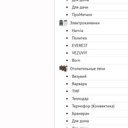
Для дачи
ПроМеталл
Электрокаменки
Harvia
Политех
EVEREST
VEZUVIY
Born
Отопительные печи
Везувий
Варвара
TMF
Теплодар
Термофор (Конвектика)
Бренеран
Для дома