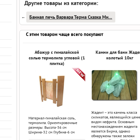
Другие товары из категории:
Банная печь Варвара Терма Сказка Ми...
←
С этим товаром чаще всего покупают
Абажур с гималайской
Камни для бани Жаде
солью термолипа угловой (1
колотый 10кг
плитка)
Жадеит – это камень класса
силикатов, являющийся цен
Материал-гималайская соль,
видом нефрита. Основным
термолипа. Ориентировочные
местонахождением жадеита
размеры: Высота-36 см
является Бирма, однако
Ширина-32 см Глубина-6 см
обнаружены также залежи