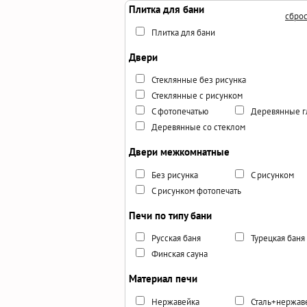
Плитка для бани
сброс
Плитка для бани
Двери
Стеклянные без рисунка
Стеклянные с рисунком
С фотопечатью
Деревянные г
Деревянные со стеклом
Двери межкомнатные
Без рисунка
С рисунком
С рисунком фотопечать
Печи по типу бани
Русская баня
Турецкая баня
Финская сауна
Материал печи
Нержавейка
Сталь+нержав