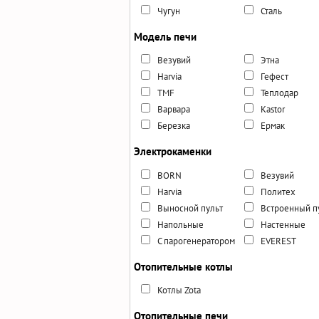
Чугун
Сталь
Модель печи
Везувий
Этна
Harvia
Гефест
TMF
Теплодар
Варвара
Kastor
Березка
Ермак
Электрокаменки
BORN
Везувий
Harvia
Политех
Выносной пульт
Встроенный п
Напольные
Настенные
С парогенератором
EVEREST
Отопительные котлы
Котлы Zota
Отопительные печи