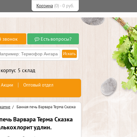
Корзина
(
0
) -
0
руб.
й звонок
Есть вопросы?
 корпус 5 склад
Акции
Оптовый отдел
 камне
/
Банная печь Варвара Терма Сказка
печь Варвара Терма Сказка
лькохлорит удлин.