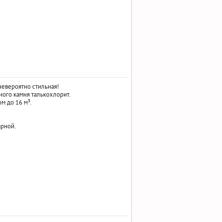
невероятно стильная!
ного камня талькохлорит.
м до 16 м³.
арной.