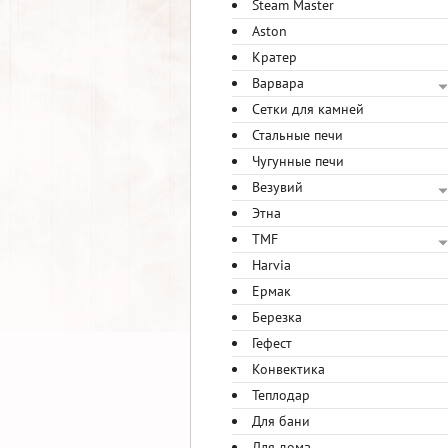
Steam Master
Aston
Кратер
Варвара
Сетки для камней
Стальные печи
Чугунные печи
Везувий
Этна
TMF
Harvia
Ермак
Березка
Гефест
Конвектика
Теплодар
Для бани
Для дома