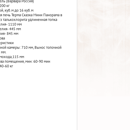
ль (Варвара Россия)
200 кг
й, куб.м до 16 куб.м
я печь Терма Сказка Мини Панорама в
з талькохлорита удлиненная топка
лия- 1110 мм
елия- 445 мм
ия- 845 мм
ова
еристики
ной камеры: 710 мм, Вынос топочной
 мм.
мохода,115 мм
ва помещения, мин: 60-90 мин
40-60 кг