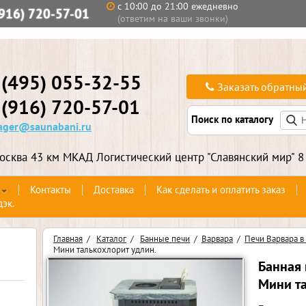
с 10:00 до 21:00 ежедневно
(916) 720-57-01
(ответим на ваши звонки)
 (495) 055-32-55
Заказать обратны
 (916) 720-57-01
Поиск по каталогу
ger@saunabani.ru
осква 43 км МКАД Логистический центр "Славянский мир" 8
Контакты
Доставка
Как сделать и оплатить заказ
дэк.
Главная
/
Каталог
/
Банные печи
/
Варвара
/
Печи Варвара в
Мини талькохлорит удлин.
Банная 
Мини та