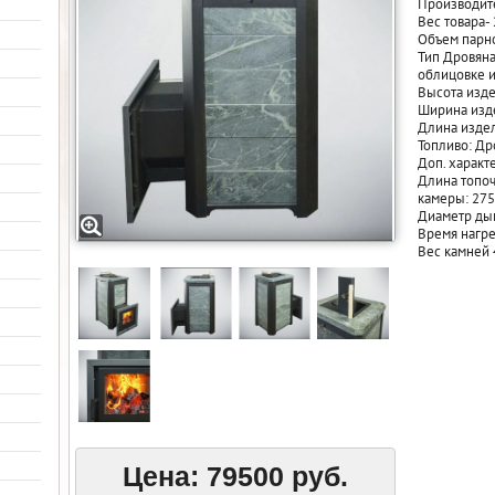
Производите
Вес товара- 
Объем парно
Тип Дровяна
облицовке и
Высота изде
Ширина изд
Длина издел
Топливо: Др
Доп. характ
Длина топоч
камеры: 275
Диаметр ды
Время нагре
Вес камней 
Цена:
79500 руб.